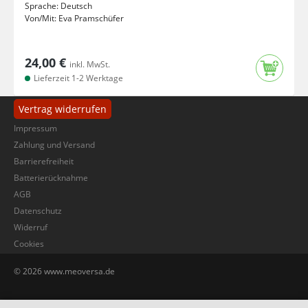
Sprache:
Deutsch
Von/Mit:
Eva Pramschüfer
24,00 €
inkl. MwSt.
Lieferzeit 1-2 Werktage
Vertrag widerrufen
Impressum
Zahlung und Versand
Barrierefreiheit
Batterierücknahme
AGB
Datenschutz
Widerruf
Cookies
© 2026 www.meoversa.de