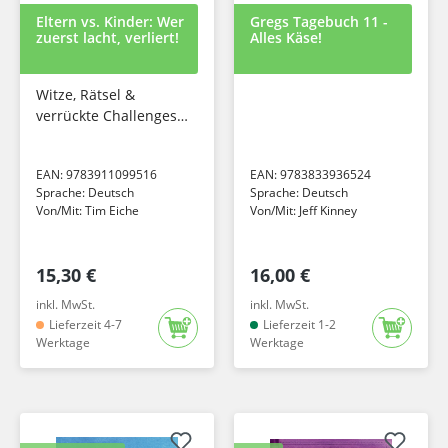
Eltern vs. Kinder: Wer
Gregs Tagebuch 11 -
zuerst lacht, verliert!
Alles Käse!
Witze, Rätsel &
verrückte Challenges -
Das interaktive
Familienspiel | ab 8
EAN:
9783911099516
EAN:
9783833936524
Jahren
Sprache:
Deutsch
Sprache:
Deutsch
Von/Mit:
Tim Eiche
Von/Mit:
Jeff Kinney
15,30 €
16,00 €
inkl. MwSt.
inkl. MwSt.
Lieferzeit 4-7
Lieferzeit 1-2
Werktage
Werktage