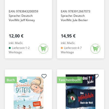
Rätsel, kuriose Fun
Facts u.v.m. Die
EAN:
9783843200059
EAN:
9783912667073
perfekte
Sprache:
Deutsch
Sprache:
Deutsch
Beschäftigung für
Von/Mit:
Jeff Kinney
Von/Mit:
Jule Becker
Urlaub, Autofahrt...
12,00 €
14,95 €
inkl. MwSt.
inkl. MwSt.
Lieferzeit 1-2
Lieferzeit 4-7
Werktage
Werktage
Buch
Taschenbuch