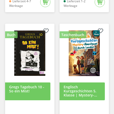
Lieferzeit 4-7
Lieferzeit 1-2
Werktage
Werktage
Buch
Taschenbuch
Gregs Tagebuch 10 -
Englisch
So ein Mist!
Kurzgeschichten 5.
Klasse | Mystery-
Abenteuer durch
London | Inkl.
Vokabeln, Grammatik,
Übungen & 40