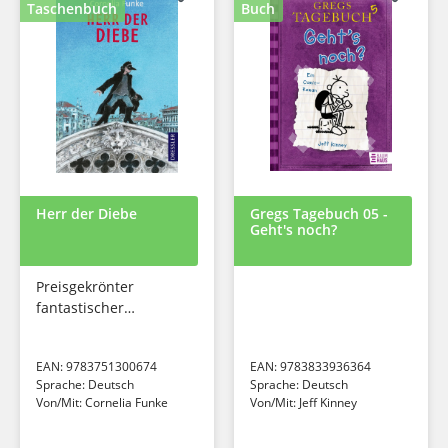
Taschenbuch
Buch
Herr der Diebe
Gregs Tagebuch 05 -
Geht's noch?
Preisgekrönter
fantastischer
Abenteuer-Klassiker
für Kinder ab 10
EAN:
9783751300674
EAN:
9783833936364
Jahren
Sprache:
Deutsch
Sprache:
Deutsch
Von/Mit:
Cornelia Funke
Von/Mit:
Jeff Kinney