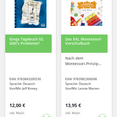
Gregs Tagebuch 02.
Das XXL Montessori
Gibt's Probleme?
Vorschulbuch
Nach dem
Montessori-Prinzip
spielerisch und
selbstbestimmt lesen,
EAN:
9783843200530
EAN:
9783982366098
schreiben und
Sprache:
Deutsch
Sprache:
Deutsch
rechnen lernen
Von/Mit:
Jeff Kinney
Von/Mit:
Leonie Marten
12,00 €
13,95 €
inkl. MwSt.
inkl. MwSt.