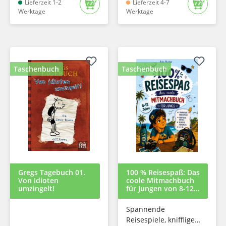
Lieferzeit 1-2
Lieferzeit 4-7
Werktage
Werktage
Taschenbuch
Taschenbuch
Gregs Tagebuch 01.
100 % Reisespaß: Das
Von Idioten
coole Mitmachbuch
umzingelt!
für Jungen von 8-12
Jahren:
Spannende
Reisespiele, knifflige