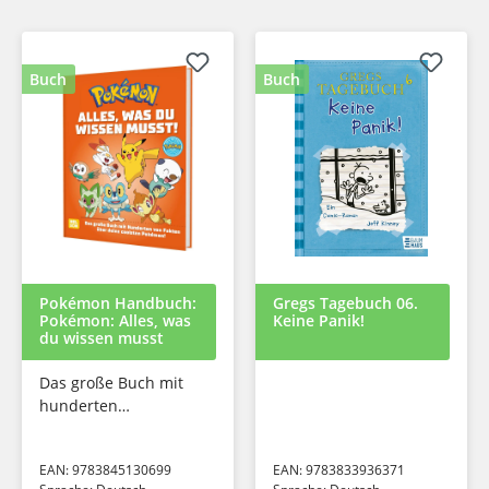
Buch
Buch
Pokémon Handbuch:
Gregs Tagebuch 06.
Pokémon: Alles, was
Keine Panik!
du wissen musst
Das große Buch mit
hunderten
spannender Infos
über deine coolsten
EAN:
9783845130699
EAN:
9783833936371
Pokémon!