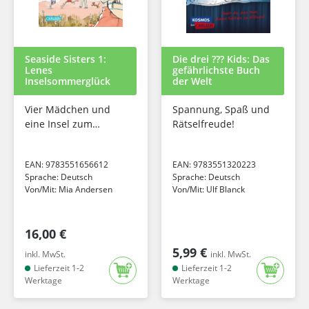
Seaside Sisters 1:
Die drei ??? Kids: Das
Lenes
gefährlichste Buch
Inselsommerglück
der Welt
Vier Mädchen und
Spannung, Spaß und
eine Insel zum
Rätselfreude!
Verlieben: moderne
Feel-Good-Geschichte
EAN:
9783551656612
EAN:
9783551320223
mit besonderer
Sprache:
Deutsch
Sprache:
Deutsch
Ausstattung
Von/Mit:
Mia Andersen
Von/Mit:
Ulf Blanck
16,00 €
5,99 €
inkl. MwSt.
inkl. MwSt.
Lieferzeit 1-2
Lieferzeit 1-2
Werktage
Werktage