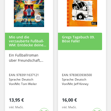
Mio und die
Gregs Tagebuch 09.
verzauberte Fußball-
Böse Falle!
WM: Entdecke deine
eigene Superkraft!
Ein Fußballroman
über Freundschaft,
Selbstvertrauen und
besondere Stärken.
EAN:
9783911637121
EAN:
9783833936500
Für Jungen und
Sprache:
Deutsch
Sprache:
Deutsch
Mädchen ab 8 I Das
Von/Mit:
Tom Weiler
Von/Mit:
Jeff Kinney
Geschenk...
13,95 €
16,00 €
inkl. MwSt.
inkl. MwSt.