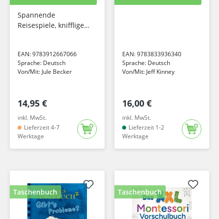
Mädchen von 8-12
Jahren:
Spannende
Reisespiele, knifflige
Rätsel, kuriose Fun
Facts u.v.m. Die
EAN:
9783912667066
EAN:
9783833936340
perfekte
Sprache:
Deutsch
Sprache:
Deutsch
Beschäftigung für
Von/Mit:
Jule Becker
Von/Mit:
Jeff Kinney
Urlaub, Autofahrt...
14,95 €
16,00 €
inkl. MwSt.
inkl. MwSt.
Lieferzeit 4-7
Lieferzeit 1-2
Werktage
Werktage
Taschenbuch
Taschenbuch