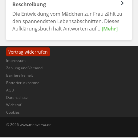
Beschreibung
Die Entwicklung vom Mädchen zur Frau zählt zu
den spannendsten Lebensabschnitten. Dieses
Aufklärungsbuch hält Antworten auf…
[Mehr]
Vertrag widerrufen
Impressum
Zahlung und Versand
Barrierefreiheit
Batterierücknahme
AGB
Datenschutz
Widerruf
Cookies
© 2026 www.meoversa.de