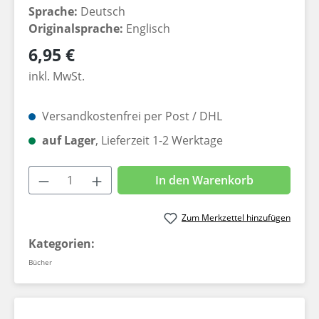
Sprache:
Deutsch
Originalsprache:
Englisch
Regulärer Preis:
6,95 €
inkl. MwSt.
Versandkostenfrei per Post / DHL
auf Lager
, Lieferzeit 1-2 Werktage
Produkt Anzahl: Gib den gewünschten W
In den Warenkorb
Zum Merkzettel hinzufügen
Kategorien:
Bücher