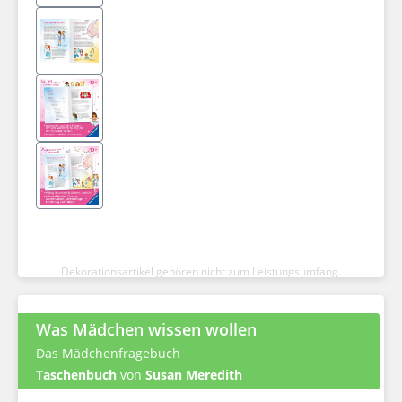
Dekorationsartikel gehören nicht zum Leistungsumfang.
Was Mädchen wissen wollen
Das Mädchenfragebuch
Taschenbuch
von
Susan Meredith